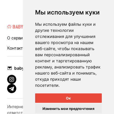
Мы используем куки
Мы используем файлы куки и
другие технологии
отслеживания для улучшения
О сервисе
Каталог
Бренды
Блог
FAQ
вашего просмотра на нашем
Контакты
Оплата и доставка
веб-сайте, чтобы показывать
вам персонализированный
контент и таргетированную
рекламу, анализировать трафик
babylook.gm@gmail.com
нашего веб-сайта и понимать,
откуда приходят наши
посетители.
Ок
Интернет-каталог Babylook.by не несет
Изменить мои предпочтения
ответственность за конечную стоимость и