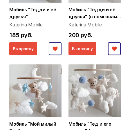
Мобиль "Тедди и её
Мобиль "Тедди и её
друзья"
друзья" (с помпонами
из пряжи)
Katerina Mobile
Katerina Mobile
185 руб.
200 руб.
В корзину
В корзину
Мобиль "Мой милый
Мобиль "Тед и его