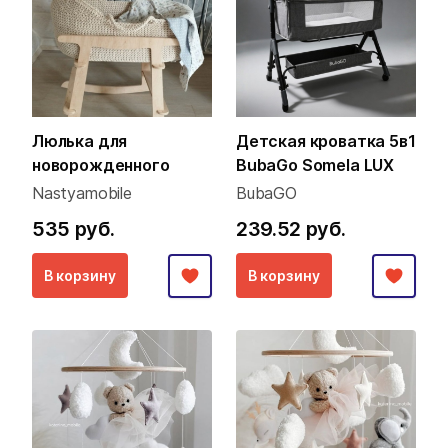
Люлька для
Детская кроватка 5в1
новорожденного
BubaGo Somela LUX
Nastyamobile
BubaGO
535 руб.
239.52 руб.
В корзину
В корзину