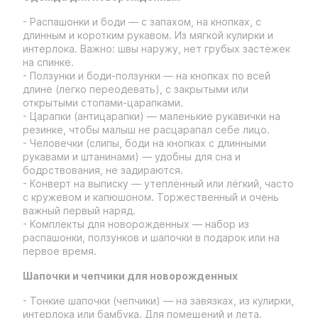
- Распашонки и боди — с запахом, на кнопках, с
длинным и коротким рукавом. Из мягкой кулирки и
интерлока. Важно: швы наружу, нет грубых застёжек
на спинке.
- Ползунки и боди-ползунки — на кнопках по всей
длине (легко переодевать), с закрытыми или
открытыми стопами-царапками.
- Царапки (антицарапки) — маленькие рукавички на
резинке, чтобы малыш не расцарапал себе лицо.
- Человечки (слипы, боди на кнопках с длинными
рукавами и штанинами) — удобны для сна и
бодрствования, не задираются.
- Конверт на выписку — утеплённый или лёгкий, часто
с кружевом и капюшоном. Торжественный и очень
важный первый наряд.
- Комплекты для новорожденных — набор из
распашонки, ползунков и шапочки в подарок или на
первое время.
Шапочки и чепчики для новорожденных
- Тонкие шапочки (чепчики) — на завязках, из кулирки,
интерлока или бамбука. Для помещений и лета.