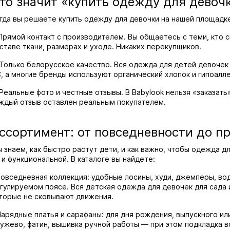
то значит «купить одежду для девочк
гда вы решаете купить одежду для девочки на нашей площадке
 Прямой контакт с производителем. Вы общаетесь с теми, кто 
ставе ткани, размерах и уходе. Никаких перекупщиков.
 Только белорусское качество. Вся одежда для детей девоче
, а многие бренды используют органический хлопок и гипоалл
 Реальные фото и честные отзывы. В Babylook нельзя «заказа
ждый отзыв оставлен реальным покупателем.
ссортимент: от повседневности до п
 знаем, как быстро растут дети, и как важно, чтобы одежда д
 и функциональной. В каталоге вы найдете:
Повседневная коллекция: удобные лосины, худи, джемперы, во
гулируемом поясе. Вся детская одежда для девочек для сада 
торые не сковывают движения.
Нарядные платья и сарафаны: для дня рождения, выпускного ил
ужево, фатин, вышивка ручной работы — при этом подкладка в