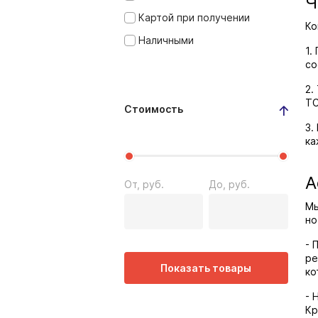
Ч
Картой при получении
Ко
Наличными
1.
со
2.
ТС
Стоимость
3.
ка
А
От, руб.
До, руб.
Мы
но
- 
ре
Показать товары
ко
- 
Кр