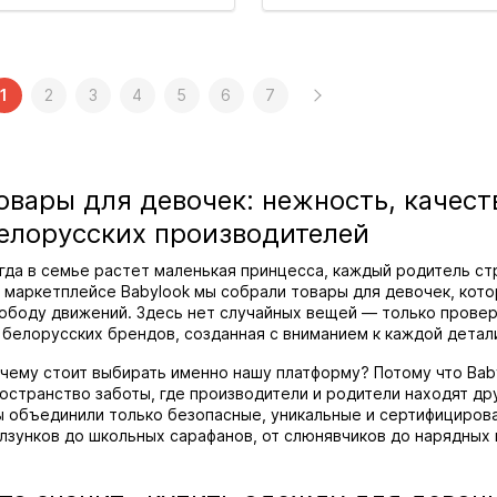
1
2
3
4
5
6
7
овары для девочек: нежность, качест
елорусских производителей
гда в семье растет маленькая принцесса, каждый родитель ст
 маркетплейсе Babylook мы собрали товары для девочек, кото
ободу движений. Здесь нет случайных вещей — только прове
 белорусских брендов, созданная с вниманием к каждой детал
чему стоит выбирать именно нашу платформу? Потому что Baby
остранство заботы, где производители и родители находят дру
 объединили только безопасные, уникальные и сертифицирова
лзунков до школьных сарафанов, от слюнявчиков до нарядных 