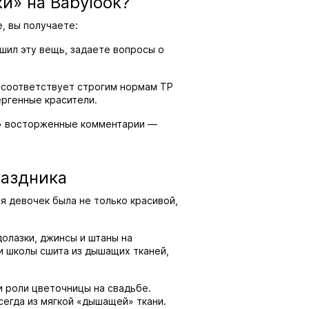
и» на Babylook?
, вы получаете:
сшил эту вещь, задаете вопросы о
к соответствует строгим нормам ТР
ергенные красители.
ть» восторженные комментарии —
раздника
ля девочек была не только красивой,
долазки, джинсы и штаны на
и школы сшита из дышащих тканей,
и роли цветочницы на свадьбе.
сегда из мягкой «дышащей» ткани.