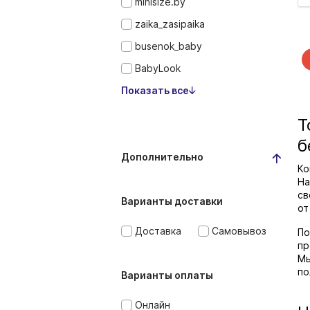
minisize.by
zaika_zasipaika
busenok_baby
BabyLook
Показать все
Т
б
Дополнительно
Ко
На
св
Варианты доставки
от
Доставка
Самовывоз
По
пр
Мы
по
Варианты оплаты
Онлайн