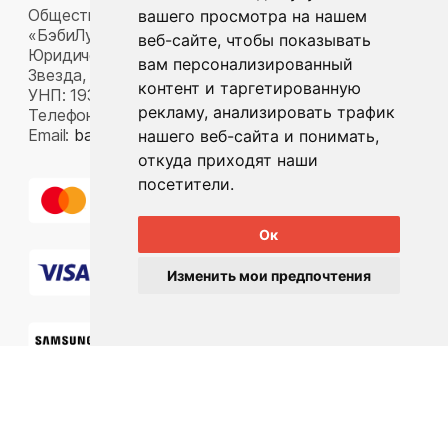
Общество с ограниченной ответственностью
вашего просмотра на нашем
«БэбиЛук»
веб-сайте, чтобы показывать
Юридический адрес: 220117, г. Минск, пр-т Газеты
вам персонализированный
Звезда, д. 16, пом. 52
контент и таргетированную
УНП: 193815124
рекламу, анализировать трафик
Телефон:
+375 33 392 66 63
Email:
babylook.gm@gmail.com
.
нашего веб-сайта и понимать,
откуда приходят наши
посетители.
Ок
Изменить мои предпочтения
Разработка ilavista
PDF-презентация