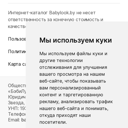
Интернет-каталог Babylook.by не несет
ответственность за конечную стоимость и
качество товаров.
Мы используем куки
Пользовательское соглашение
Политика конфиденциальности
Мы используем файлы куки и
другие технологии
Карта сайта
отслеживания для улучшения
вашего просмотра на нашем
веб-сайте, чтобы показывать
Общество с ограниченной ответственностью
вам персонализированный
«БэбиЛук»
контент и таргетированную
Юридический адрес: 220117, г. Минск, пр-т Газеты
рекламу, анализировать трафик
Звезда, д. 16, пом. 52
нашего веб-сайта и понимать,
УНП: 193815124
Телефон:
+375 33 392 66 63
откуда приходят наши
Email:
babylook.gm@gmail.com
.
посетители.