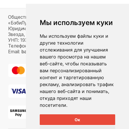
Общество с ограниченной ответственностью
Мы используем куки
«БэбиЛук»
Юридический адрес: 220117, г. Минск, пр-т Газеты
Звезда, д. 16, пом. 52
Мы используем файлы куки и
УНП: 193815124
другие технологии
Телефон:
+375 33 392 66 63
отслеживания для улучшения
Email:
babylook.gm@gmail.com
.
вашего просмотра на нашем
веб-сайте, чтобы показывать
вам персонализированный
контент и таргетированную
рекламу, анализировать трафик
нашего веб-сайта и понимать,
откуда приходят наши
посетители.
Ок