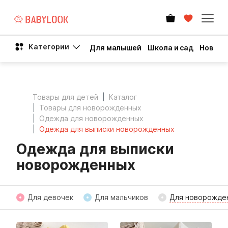
Категории
Для малышей
Школа и сад
Новый 
Товары для детей
Каталог
Товары для новорожденных
Одежда для новорожденных
Одежда для выписки новорожденных
Одежда для выписки
новорожденных
Для девочек
Для мальчиков
Для новорожде