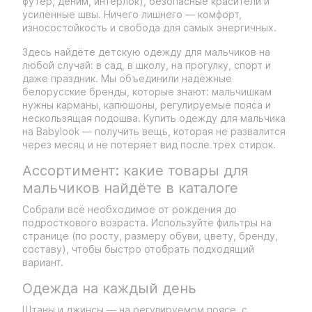
футер, деним, интерлок), безопасные красители и
усиленные швы. Ничего лишнего — комфорт,
износостойкость и свобода для самых энергичных.
Здесь найдёте детскую одежду для мальчиков на
любой случай: в сад, в школу, на прогулку, спорт и
даже праздник. Мы объединили надёжные
белорусские бренды, которые знают: мальчишкам
нужны карманы, капюшоны, регулируемые пояса и
нескользящая подошва. Купить одежду для мальчика
на Babylook — получить вещь, которая не развалится
через месяц и не потеряет вид после трёх стирок.
Ассортимент: какие товары для
мальчиков найдёте в каталоге
Собрали всё необходимое от рождения до
подросткового возраста. Используйте фильтры на
странице (по росту, размеру обуви, цвету, бренду,
составу), чтобы быстро отобрать подходящий
вариант.
Одежда на каждый день
Штаны и джинсы — на регулируемом поясе, с