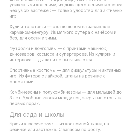
усиленными коленями, из дышащего денима и хлопка.
Без узких застёжек — только удобство для активных
игр.
Худи и толстовки — с капюшоном на завязках и
карманом-кенгуру. Из мягкого футера с начёсом и
без, для осени и зимы.
Футболки и лонгсливы — с принтами машинок,
динозавров, космоса и супергероев. Из кулирки и
интерлока — дышат и не вытягиваются.
Спортивные костюмы — для физкультуры и активных
игр. Из футера с лайкрой, штаны на резинке с
манжетами.
Комбинезоны и полукомбинезоны — для малышей до
3 лет. Удобные кнопки между ног, закрытые стопы на
первых порах.
Для сада и школы
Брюки классические — из костюмной ткани, на
резинке или застёжке. С запасом по росту.