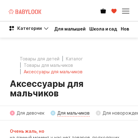
Категории
Для малышей
Школа и сад
Новый 
Товары для детей
Каталог
Товары для мальчиков
Аксессуары для мальчиков
Аксессуары для
мальчиков
Для девочек
Для мальчиков
Для новорожде
Очень жаль, но
на данный момент у нас нет товаров, подходящих