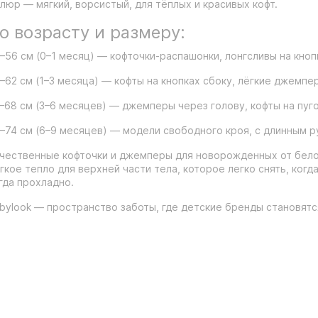
люр — мягкий, ворсистый, для тёплых и красивых кофт.
о возрасту и размеру:
–56 см (0–1 месяц) — кофточки-распашонки, лонгсливы на кнопк
–62 см (1–3 месяца) — кофты на кнопках сбоку, лёгкие джемпе
–68 см (3–6 месяцев) — джемперы через голову, кофты на пуг
–74 см (6–9 месяцев) — модели свободного кроя, с длинным р
чественные кофточки и джемперы для новорожденных от бело
гкое тепло для верхней части тела, которое легко снять, когд
гда прохладно.
bylook — пространство заботы, где детские бренды становят