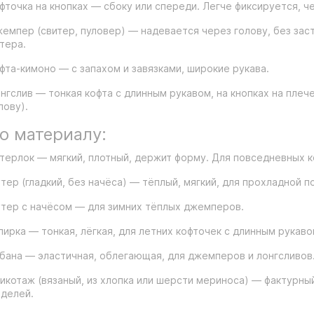
фточка на кнопках — сбоку или спереди. Легче фиксируется, ч
емпер (свитер, пуловер) — надевается через голову, без заст
тера.
фта-кимоно — с запахом и завязками, широкие рукава.
нгслив — тонкая кофта с длинным рукавом, на кнопках на плече
лову).
о материалу:
терлок — мягкий, плотный, держит форму. Для повседневных к
тер (гладкий, без начёса) — тёплый, мягкий, для прохладной п
тер с начёсом — для зимних тёплых джемперов.
лирка — тонкая, лёгкая, для летних кофточек с длинным рукаво
бана — эластичная, облегающая, для джемперов и лонгсливов
икотаж (вязаный, из хлопка или шерсти мериноса) — фактурны
делей.