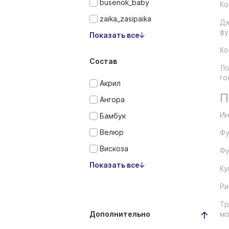
busenok_baby
Ко
zaika_zasipaika
Дж
фу
Показать все
Ко
Состав
Ло
го
Акрил
П
Ангора
Ин
Бамбук
Велюр
Фу
Вискоза
Фу
Показать все
Ку
Ри
Тр
Дополнительно
мо