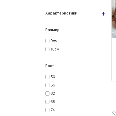
Характеристики
Размер
9см
10см
Рост
50
56
62
68
74
К