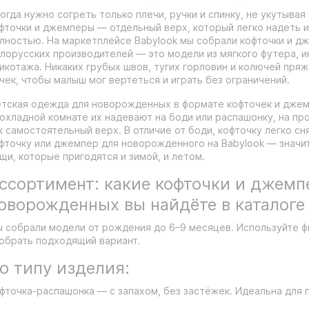
огда нужно согреть только плечи, ручки и спинку, не укутывая
фточки и джемперы — отдельный верх, который легко надеть и
лностью. На маркетплейсе Babylook мы собрали кофточки и 
лорусских производителей — это модели из мягкого футера, и
икотажа. Никаких грубых швов, тугих горловин и колючей пряж
чек, чтобы малыш мог вертеться и играть без ограничений.
тская одежда для новорожденных в формате кофточек и джем
охладной комнате их надевают на боди или распашонку, на пр
к самостоятельный верх. В отличие от боди, кофточку легко сн
фточку или джемпер для новорожденного на Babylook — значи
щи, которые пригодятся и зимой, и летом.
ссортимент: какие кофточки и джемп
оворожденных вы найдёте в каталоге
 собрали модели от рождения до 6–9 месяцев. Используйте ф
обрать подходящий вариант.
о типу изделия:
фточка-распашонка — с запахом, без застёжек. Идеальна для 