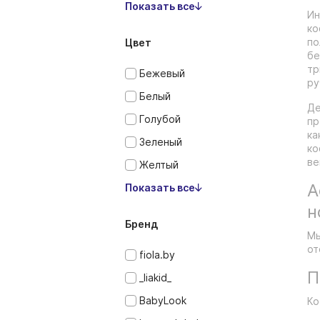
Показать все
Ин
ко
по
Цвет
бе
тр
Бежевый
ру
Белый
Де
Голубой
пр
ка
Зеленый
ко
ве
Желтый
А
Показать все
н
Бренд
Мы
от
fiola.by
П
_liakid_
BabyLook
Ко