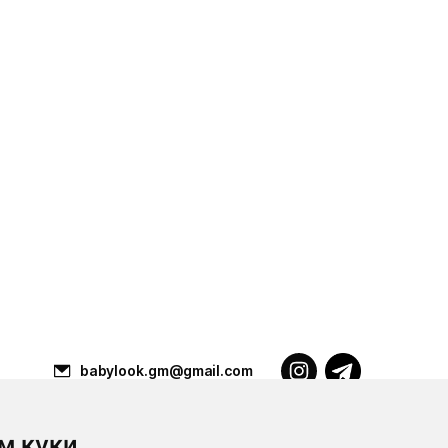
babylook.gm@gmail.com
м куки
Разработка ilavista
PDF-презентация