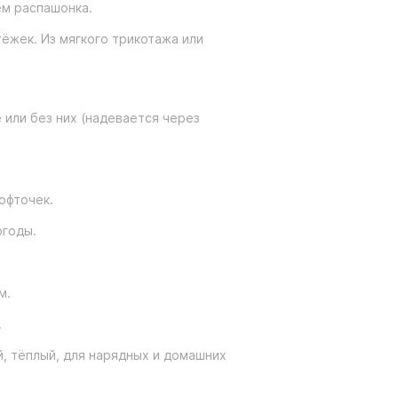
ем распашонка.
ёжек. Из мягкого трикотажа или
 или без них (надевается через
офточек.
огоды.
м.
.
й, тёплый, для нарядных и домашних