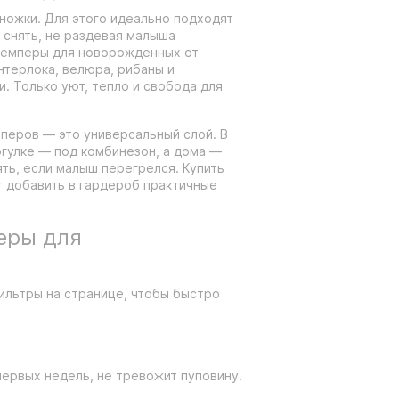
 ножки. Для этого идеально подходят
 снять, не раздевая малыша
джемперы для новорожденных от
нтерлока, велюра, рибаны и
и. Только уют, тепло и свобода для
перов — это универсальный слой. В
огулке — под комбинезон, а дома —
ять, если малыш перегрелся. Купить
т добавить в гардероб практичные
еры для
ильтры на странице, чтобы быстро
первых недель, не тревожит пуповину.