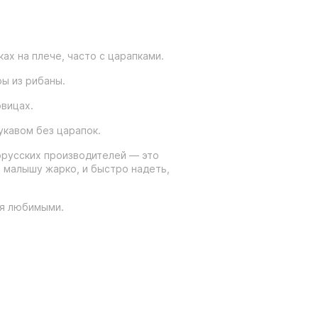
ах на плече, часто с царапками.
ры из рибаны.
овицах.
укавом без царапок.
русских производителей — это
а малышу жарко, и быстро надеть,
ся любимыми.