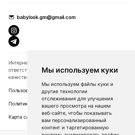
babylook.gm@gmail.com
Интернет-каталог Babylook.by не несет
Мы используем куки
ответственность за конечную стоимость и
качество товаров.
Мы используем файлы куки и
Пользовательское соглашение
другие технологии
отслеживания для улучшения
Политика конфиденциальности
вашего просмотра на нашем
веб-сайте, чтобы показывать
Карта сайта
вам персонализированный
контент и таргетированную
рекламу, анализировать трафик