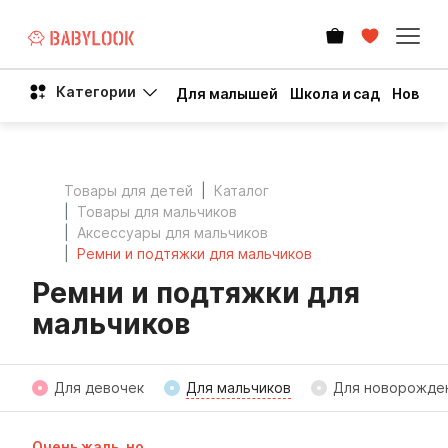
Категории
Для малышей
Школа и сад
Новый 
Товары для детей
Каталог
Товары для мальчиков
Аксессуары для мальчиков
Ремни и подтяжки для мальчиков
Ремни и подтяжки для
мальчиков
Для девочек
Для мальчиков
Для новорожде
Очень жаль, но