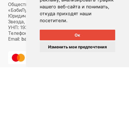
Общество с ограниченной ответственностью
нашего веб-сайта и понимать,
«БэбиЛук»
откуда приходят наши
Юридический адрес: 220117, г. Минск, пр-т Газеты
посетители.
Звезда, д. 16, пом. 52
УНП: 193815124
Телефон:
+375 33 392 66 63
Ок
Email:
babylook.gm@gmail.com
.
Изменить мои предпочтения
Разработка ilavista
PDF-презентация