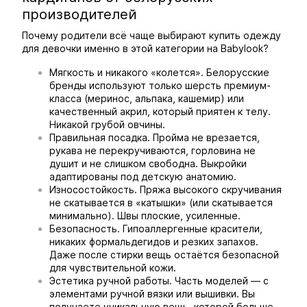
производителей
Почему родители всё чаще выбирают купить одежду
для девочки именно в этой категории на Babylook?
Мягкость и никакого «колется». Белорусские
бренды используют только шерсть премиум-
класса (меринос, альпака, кашемир) или
качественный акрил, который приятен к телу.
Никакой грубой овчины.
Правильная посадка. Пройма не врезается,
рукава не перекручиваются, горловина не
душит и не слишком свободна. Выкройки
адаптированы под детскую анатомию.
Износостойкость. Пряжа высокого скручивания
не скатывается в «катышки» (или скатывается
минимально). Швы плоские, усиленные.
Безопасность. Гипоаллергенные красители,
никаких формальдегидов и резких запахов.
Даже после стирки вещь остаётся безопасной
для чувствительной кожи.
Эстетика ручной работы. Часть моделей — с
элементами ручной вязки или вышивки. Вы
получаете уникальную вещь, которой больше