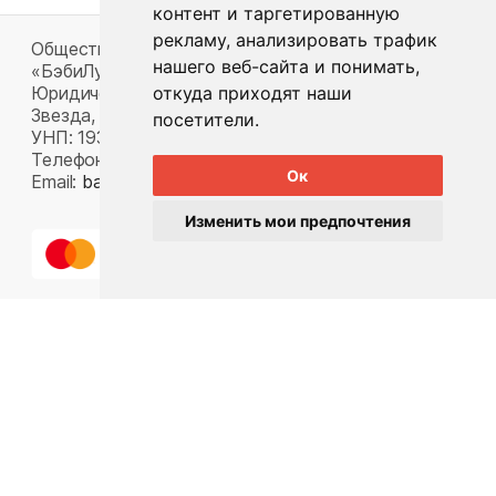
контент и таргетированную
рекламу, анализировать трафик
Общество с ограниченной ответственностью
нашего веб-сайта и понимать,
«БэбиЛук»
откуда приходят наши
Юридический адрес: 220117, г. Минск, пр-т Газеты
Звезда, д. 16, пом. 52
посетители.
УНП: 193815124
Телефон:
+375 33 392 66 63
Ок
Email:
babylook.gm@gmail.com
.
Изменить мои предпочтения