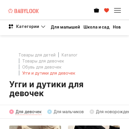
Категории
Для малышей
Школа и сад
Новый 
Товары для детей
Каталог
Товары для девочек
Обувь для девочек
Угги и дутики для девочек
Угги и дутики для
девочек
Для девочек
Для мальчиков
Для новорожде