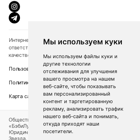
Интернет-каталог Babylook.by не несет
Мы используем куки
ответственность за конечную стоимость и
качество товаров.
Мы используем файлы куки и
другие технологии
Пользовательское соглашение
отслеживания для улучшения
вашего просмотра на нашем
Политика конфиденциальности
веб-сайте, чтобы показывать
вам персонализированный
Карта сайта
контент и таргетированную
рекламу, анализировать трафик
нашего веб-сайта и понимать,
Общество с ограниченной ответственностью
откуда приходят наши
«БэбиЛук»
посетители.
Юридический адрес: 220117, г. Минск, пр-т Газеты
Звезда, д. 16, пом. 52