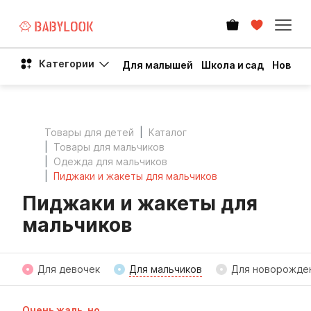
Категории
Для малышей
Школа и сад
Новый 
Товары для детей
Каталог
Товары для мальчиков
Одежда для мальчиков
Пиджаки и жакеты для мальчиков
Пиджаки и жакеты для
мальчиков
Для девочек
Для мальчиков
Для новорожде
Очень жаль, но