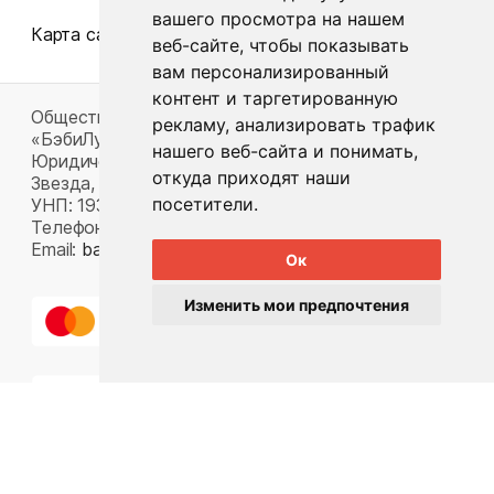
вашего просмотра на нашем
Карта сайта
веб-сайте, чтобы показывать
вам персонализированный
контент и таргетированную
Общество с ограниченной ответственностью
рекламу, анализировать трафик
«БэбиЛук»
нашего веб-сайта и понимать,
Юридический адрес: 220117, г. Минск, пр-т Газеты
откуда приходят наши
Звезда, д. 16, пом. 52
посетители.
УНП: 193815124
Телефон:
+375 33 392 66 63
Email:
babylook.gm@gmail.com
.
Ок
Изменить мои предпочтения