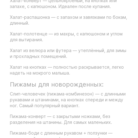
Халат-конверт — цельнокроеный, на кнопках или
запахе, с капюшоном. Идеален после купания.
Халат-распашонка — с запахом и завязками по бокам,
длинный.
Халат-полотенце — из махры, с капюшоном и углом
для вытирания.
Халат из велюра или футера — утеплённый, для зимы
и прохладных помещений.
Халат на кнопках — полностью раскрывается, легко
надеть на мокрого малыша.
Пижамы для новорожденных:
Слип-человечек (пижама-комбинезон) — с длинными
рукавами и штанинами, на кнопках спереди и между
ног. Самый популярный вариант.
Пижама-конверт — с закрытыми ножками, без
разделения на штанины. Для самых маленьких.
Пижама-боди с длинным рукавом + ползунки —