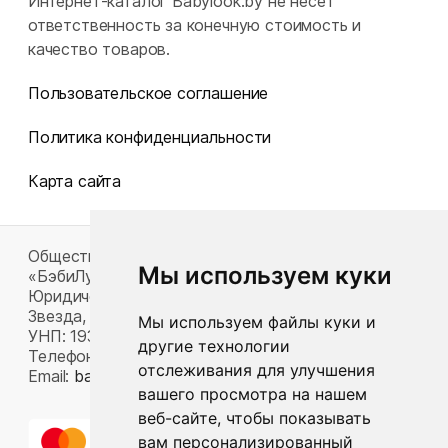
Интернет-каталог Babylook.by не несет
ответственность за конечную стоимость и
качество товаров.
Пользовательское соглашение
Политика конфиденциальности
Карта сайта
Общество с ограниченной ответственностью
Мы используем куки
«БэбиЛук»
Юридический адрес: 220117, г. Минск, пр-т Газеты
Звезда, д. 16, пом. 52
Мы используем файлы куки и
УНП: 193815124
другие технологии
Телефон:
+375 33 392 66 63
отслеживания для улучшения
Email:
babylook.gm@gmail.com
.
вашего просмотра на нашем
веб-сайте, чтобы показывать
вам персонализированный