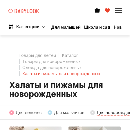
Категории
Для малышей
Школа и сад
Новый 
Товары для детей
Каталог
Товары для новорожденных
Одежда для новорожденных
Халаты и пижамы для новорожденных
Халаты и пижамы для
новорожденных
Для девочек
Для мальчиков
Для новорожде