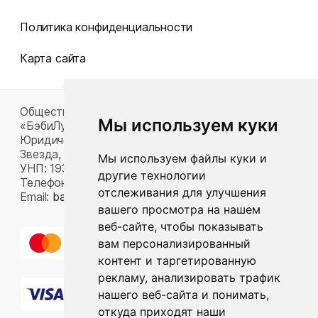
Политика конфиденциальности
Карта сайта
Общество с ограниченной ответственностью
Мы используем куки
«БэбиЛук»
Юридический адрес: 220117, г. Минск, пр-т Газеты
Звезда, д. 16, пом. 52
Мы используем файлы куки и
УНП: 193815124
другие технологии
Телефон:
+375 33 392 66 63
отслеживания для улучшения
Email:
babylook.gm@gmail.com
.
вашего просмотра на нашем
веб-сайте, чтобы показывать
вам персонализированный
контент и таргетированную
рекламу, анализировать трафик
нашего веб-сайта и понимать,
откуда приходят наши