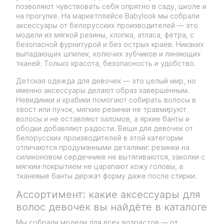
позволяют чувствовать себя опрятно в саду, школе и
на прогулке. На маркетплейсе Babylook мы собрали
аксессуары от белорусских производителей — это
модели из мягкой резины, хлопка, атласа, фетра, с
безопасной фурнитурой и без острых краёв. Никаких
выпадающих шпилек, колючих зубчиков и линяющих
тканей. Только красота, безопасность и удобство.
Детская одежда для девочек — это целый мир, но
именно аксессуары делают образ завершённым.
Невидимки и крабики помогают собирать волосы в
хвост или пучок, мягкие резинки не травмируют
волосы и не оставляют заломов, а яркие банты и
ободки добавляют радости. Вещи для девочек от
белорусских производителей в этой категории
отличаются продуманными деталями: резинки на
силиконовом сердечнике не вытягиваются, заколки с
мягким покрытием не царапают кожу головы, а
тканевые банты держат форму даже после стирки.
Ассортимент: какие аксессуары для
волос девочек вы найдёте в каталоге
Мы собрали модели для всех возрастов — от