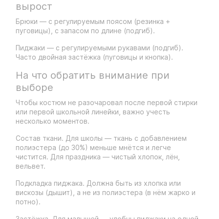
вырост
Брюки — с регулируемым поясом (резинка +
пуговицы), с запасом по длине (подгиб).
Пиджаки — с регулируемыми рукавами (подгиб).
Часто двойная застёжка (пуговицы и кнопка).
На что обратить внимание при
выборе
Чтобы костюм не разочаровал после первой стирки
или первой школьной линейки, важно учесть
несколько моментов.
Состав ткани. Для школы — ткань с добавлением
полиэстера (до 30%) меньше мнётся и легче
чистится. Для праздника — чистый хлопок, лён,
вельвет.
Подкладка пиджака. Должна быть из хлопка или
вискозы (дышит), а не из полиэстера (в нём жарко и
потно).
Застёжка. Для малышей — удобны пиджаки на одной