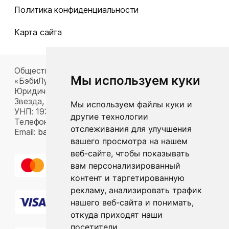
Политика конфиденциальности
Карта сайта
Общество с ограниченной ответственностью
Мы используем куки
«БэбиЛук»
Юридический адрес: 220117, г. Минск, пр-т Газеты
Звезда, д. 16, пом. 52
Мы используем файлы куки и
УНП: 193815124
другие технологии
Телефон:
+375 33 392 66 63
отслеживания для улучшения
Email:
babylook.gm@gmail.com
.
вашего просмотра на нашем
веб-сайте, чтобы показывать
вам персонализированный
контент и таргетированную
рекламу, анализировать трафик
нашего веб-сайта и понимать,
откуда приходят наши
посетители.