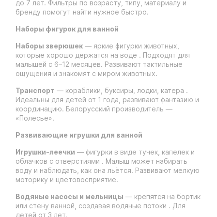
до 7 лет. Фильтры по возрасту, типу, материалу и
бренду помогут найти нужное быстро.
Наборы фигурок для ванной
Наборы зверюшек
— яркие фигурки животных,
которые хорошо держатся на воде . Подходят для
малышей с 6–12 месяцев. Развивают тактильные
ощущения и знакомят с миром животных.
Транспорт
— кораблики, буксиры, лодки, катера .
Идеальны для детей от 1 года, развивают фантазию и
координацию. Белорусский производитель —
«Полесье».
Развивающие игрушки для ванной
Игрушки-леечки
— фигурки в виде тучек, капелек и
облачков с отверстиями . Малыш может набирать
воду и наблюдать, как она льётся. Развивают мелкую
моторику и цветовосприятие.
Водяные насосы и мельницы
— крепятся на бортик
или стену ванной, создавая водяные потоки . Для
детей от 3 лет.