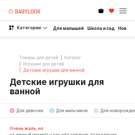
Категории
Для малышей
Школа и сад
Новый 
Товары для детей
Каталог
Игрушки для детей
Детские игрушки для ванной
Детские игрушки для
ванной
Для девочек
Для мальчиков
Для новорожде
Очень жаль, но
на данный момент у нас нет товаров, подходящих