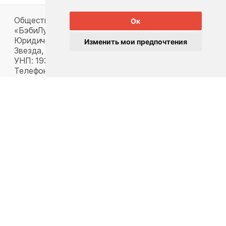
Общество с ограниченной ответственностью
Ок
«БэбиЛук»
Юридический адрес: 220117, г. Минск, пр-т Газеты
Изменить мои предпочтения
Звезда, д. 16, пом. 52
УНП: 193815124
Телефон:
+375 33 392 66 63
Email:
babylook.gm@gmail.com
.