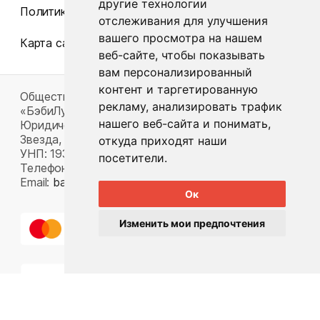
другие технологии
Политика конфиденциальности
отслеживания для улучшения
вашего просмотра на нашем
Карта сайта
веб-сайте, чтобы показывать
вам персонализированный
контент и таргетированную
Общество с ограниченной ответственностью
рекламу, анализировать трафик
«БэбиЛук»
нашего веб-сайта и понимать,
Юридический адрес: 220117, г. Минск, пр-т Газеты
Звезда, д. 16, пом. 52
откуда приходят наши
УНП: 193815124
посетители.
Телефон:
+375 33 392 66 63
Email:
babylook.gm@gmail.com
.
Ок
Изменить мои предпочтения