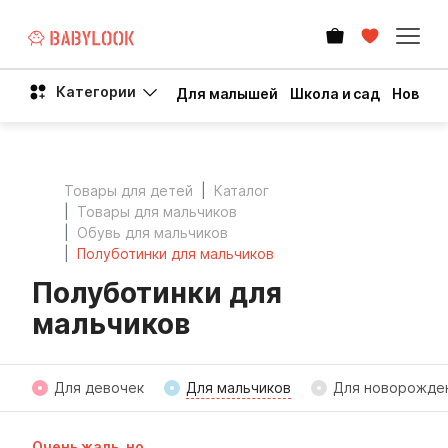
Категории
Для малышей
Школа и сад
Новый 
Товары для детей
Каталог
Товары для мальчиков
Обувь для мальчиков
Полуботинки для мальчиков
Полуботинки для
мальчиков
Для девочек
Для мальчиков
Для новорожде
Очень жаль, но