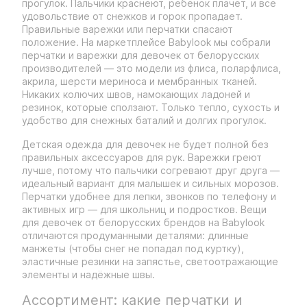
прогулок. Пальчики краснеют, ребёнок плачет, и все
удовольствие от снежков и горок пропадает.
Правильные варежки или перчатки спасают
положение. На маркетплейсе Babylook мы собрали
перчатки и варежки для девочек от белорусских
производителей — это модели из флиса, поларфлиса,
акрила, шерсти мериноса и мембранных тканей.
Никаких колючих швов, намокающих ладоней и
резинок, которые сползают. Только тепло, сухость и
удобство для снежных баталий и долгих прогулок.
Детская одежда для девочек не будет полной без
правильных аксессуаров для рук. Варежки греют
лучше, потому что пальчики согревают друг друга —
идеальный вариант для малышек и сильных морозов.
Перчатки удобнее для лепки, звонков по телефону и
активных игр — для школьниц и подростков. Вещи
для девочек от белорусских брендов на Babylook
отличаются продуманными деталями: длинные
манжеты (чтобы снег не попадал под куртку),
эластичные резинки на запястье, светоотражающие
элементы и надёжные швы.
Ассортимент: какие перчатки и