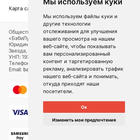
Мы используем куки
Карта сайта
Мы используем файлы куки и
другие технологии
отслеживания для улучшения
Общество с ограниченной ответственностью
«БэбиЛук»
вашего просмотра на нашем
Юридический адрес: 220117, г. Минск, пр-т Газеты
веб-сайте, чтобы показывать
Звезда, д. 16, пом. 52
вам персонализированный
УНП: 193815124
контент и таргетированную
Телефон:
+375 33 392 66 63
рекламу, анализировать трафик
Email:
babylook.gm@gmail.com
.
нашего веб-сайта и понимать,
откуда приходят наши
посетители.
Ок
Изменить мои предпочтения