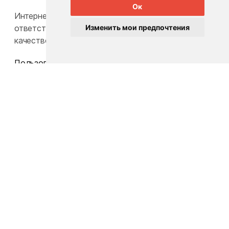
Ок
Интернет-каталог Babylook.by не несет
ответственность за конечную стоимость и
Изменить мои предпочтения
качество товаров.
Пользовательское соглашение
Политика конфиденциальности
Карта сайта
Общество с ограниченной ответственностью
«БэбиЛук»
Юридический адрес: 220117, г. Минск, пр-т Газеты
Звезда, д. 16, пом. 52
УНП: 193815124
Телефон:
+375 33 392 66 63
Email:
babylook.gm@gmail.com
.