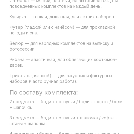
Интерлок — мягкий, плотный, не вытягивается. Для
повседневных комплектов на каждый день.
Кулирка — тонкая, дышащая, для летних наборов.
Футер (гладкий или с начёсом) — для прохладной
погоды и сна.
Велюр — для нарядных комплектов на выписку и
фотосессии.
Рибана — эластичная, для облегающих костюмов-
двоек.
Трикотаж (вязаный) — для ажурных и фактурных
наборов (часто ручная работа).
По составу комплекта:
2 предмета — боди + ползунки / боди + шорты / боди
+ шапочка.
3 предмета — боди + ползунки + шапочка / кофта +
штаны + шапочка.
4 предмета и более — боди + ползунки + шапочка +