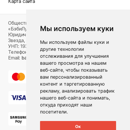
Карта сайта
Общество с ограниченной ответственностью
Мы используем куки
«БэбиЛук»
Юридический адрес: 220117, г. Минск, пр-т Газеты
Звезда, д. 16, пом. 52
Мы используем файлы куки и
УНП: 193815124
другие технологии
Телефон:
+375 33 392 66 63
отслеживания для улучшения
Email:
babylook.gm@gmail.com
.
вашего просмотра на нашем
веб-сайте, чтобы показывать
вам персонализированный
контент и таргетированную
рекламу, анализировать трафик
нашего веб-сайта и понимать,
откуда приходят наши
посетители.
Ок