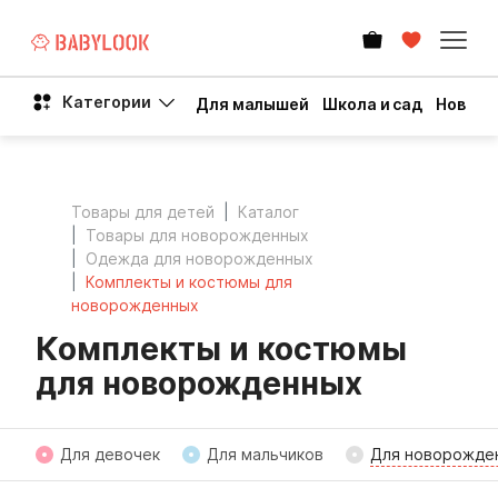
Категории
Для малышей
Школа и сад
Новый 
Товары для детей
Каталог
Товары для новорожденных
Одежда для новорожденных
Комплекты и костюмы для
новорожденных
Комплекты и костюмы
для новорожденных
Для девочек
Для мальчиков
Для новорожде