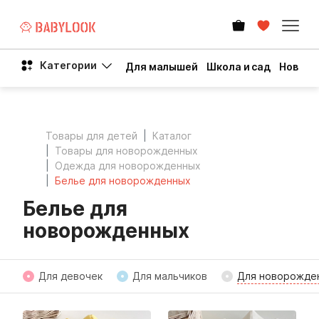
Категории
Для малышей
Школа и сад
Новый 
Товары для детей
Каталог
Товары для новорожденных
Одежда для новорожденных
Белье для новорожденных
Белье для
новорожденных
Для девочек
Для мальчиков
Для новорожде