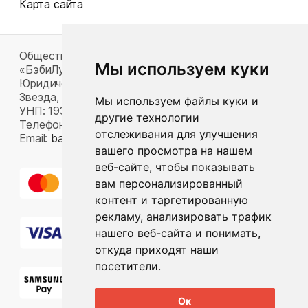
Карта сайта
Общество с ограниченной ответственностью
Мы используем куки
«БэбиЛук»
Юридический адрес: 220117, г. Минск, пр-т Газеты
Звезда, д. 16, пом. 52
Мы используем файлы куки и
УНП: 193815124
другие технологии
Телефон:
+375 33 392 66 63
отслеживания для улучшения
Email:
babylook.gm@gmail.com
.
вашего просмотра на нашем
веб-сайте, чтобы показывать
вам персонализированный
контент и таргетированную
рекламу, анализировать трафик
нашего веб-сайта и понимать,
откуда приходят наши
посетители.
Ок