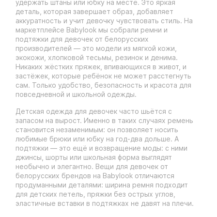
удержать штаны или юбку на месте. Это яркая
деталь, которая завершает образ, добавляет
аккуратность и учит девочку чувствовать стиль. На
маркетплейсе Babylook мы собрали ремни и
подтяжки для девочек от белорусских
производителей — это модели из мягкой кожи,
экокожи, хлопковой тесьмы, резинок и денима.
Никаких жёстких пряжек, впивающихся в живот, и
застёжек, которые ребёнок не может расстегнуть
сам. Только удобство, безопасность и красота для
повседневной и школьной одежды.
Детская одежда для девочек часто шьётся с
запасом на вырост. Именно в таких случаях ремень
становится незаменимым: он позволяет носить
любимые брюки или юбку на год-два дольше. А
подтяжки — это ещё и возвращение моды: с ними
джинсы, шорты или школьная форма выглядят
необычно и элегантно. Вещи для девочек от
белорусских брендов на Babylook отличаются
продуманными деталями: ширина ремня подходит
для детских петель, пряжки без острых углов,
эластичные вставки в подтяжках не давят на плечи.