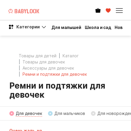
Категории
Для малышей
Школа и сад
Новый 
Товары для детей
Каталог
Товары для девочек
Аксессуары для девочек
Ремни и подтяжки для девочек
Ремни и подтяжки для
девочек
Для девочек
Для мальчиков
Для новорожде
Очень жаль, но