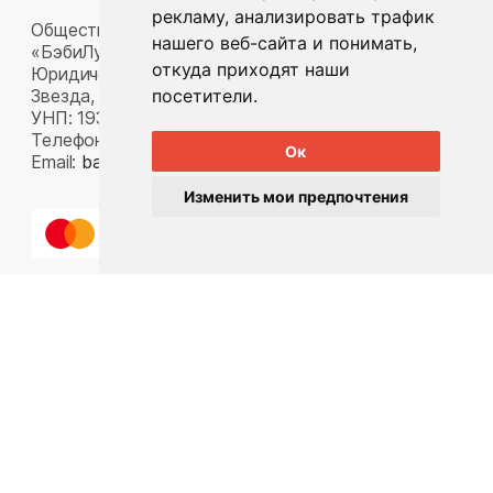
рекламу, анализировать трафик
Общество с ограниченной ответственностью
нашего веб-сайта и понимать,
«БэбиЛук»
откуда приходят наши
Юридический адрес: 220117, г. Минск, пр-т Газеты
посетители.
Звезда, д. 16, пом. 52
УНП: 193815124
Телефон:
+375 33 392 66 63
Ок
Email:
babylook.gm@gmail.com
.
Изменить мои предпочтения
Разработка ilavista
PDF-презентация