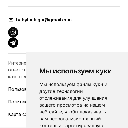
babylook.gm@gmail.com
Интернет-каталог Babylook.by не несет
Мы используем куки
ответственность за конечную стоимость и
качество товаров.
Мы используем файлы куки и
Пользовательское соглашение
другие технологии
отслеживания для улучшения
Политика конфиденциальности
вашего просмотра на нашем
веб-сайте, чтобы показывать
Карта сайта
вам персонализированный
контент и таргетированную