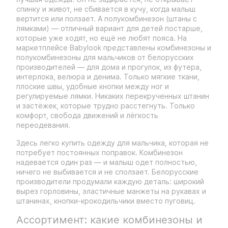
спинку и живот, не сбивается в кучу, когда малыш
вертится или ползает. А полукомбинезон (штаны с
лямками) — отличный вариант для детей постарше,
которые уже ходят, но ещё не любят пояса. На
маркетплейсе Babylook представлены комбинезоны и
полукомбинезоны для мальчиков от белорусских
производителей — для дома и прогулок, из футера,
интерлока, велюра и денима. Только мягкие ткани,
плоские швы, удобные кнопки между ног и
регулируемые лямки. Никаких перекрученных штанин
и застёжек, которые трудно расстегнуть. Только
комфорт, свобода движений и лёгкость
переодевания.
Здесь легко купить одежду для мальчика, которая не
потребует постоянных поправок. Комбинезон
надевается один раз — и малыш одет полностью,
ничего не выбивается и не сползает. Белорусские
производители продумали каждую деталь: широкий
вырез горловины, эластичные манжеты на рукавах и
штанинах, кнопки-крокодильчики вместо пуговиц.
Ассортимент: какие комбинезоны и