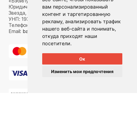
«БэбиЛук»
Юридический адрес: 220117, г. Минск, пр-т Газеты
вам персонализированный
Звезда, д. 16, пом. 52
контент и таргетированную
УНП: 193815124
рекламу, анализировать трафик
Телефон:
+375 33 392 66 63
нашего веб-сайта и понимать,
Email:
babylook.gm@gmail.com
.
откуда приходят наши
посетители.
Ок
Изменить мои предпочтения
Разработка ilavista
PDF-презентация