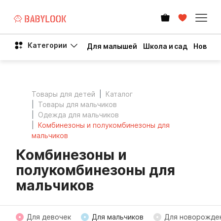
Категории
Для малышей
Школа и сад
Новый 
Товары для детей
Каталог
Товары для мальчиков
Одежда для мальчиков
Комбинезоны и полукомбинезоны для
мальчиков
Комбинезоны и
полукомбинезоны для
мальчиков
Для девочек
Для мальчиков
Для новорожде