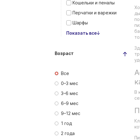
Кошельки и пеналы
Хо
Перчатки и варежки
ды
по
Шарфы
пи
ба
Показать все
то
Зд
Возраст
тр
уд
А
Все
к
0–3 мес
В 
3–6 мес
се
6–9 мес
П
9–12 мес
Кл
1 год
ко
2 года
Пи