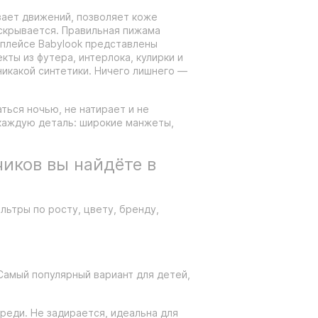
вает движений, позволяет коже
аскрывается. Правильная пижама
тплейсе Babylook представлены
ты из футера, интерлока, кулирки и
никакой синтетики. Ничего лишнего —
ться ночью, не натирает и не
каждую деталь: широкие манжеты,
иков вы найдёте в
льтры по росту, цвету, бренду,
Самый популярный вариант для детей,
реди. Не задирается, идеальна для