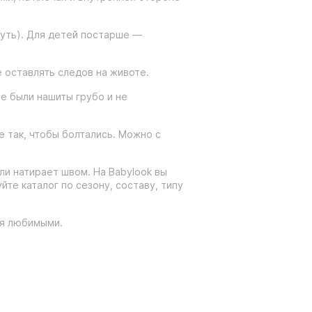
нуть). Для детей постарше —
е оставлять следов на животе.
е были нашиты грубо и не
е так, чтобы болтались. Можно с
ли натирает швом. На Babylook вы
те каталог по сезону, составу, типу
ся любимыми.