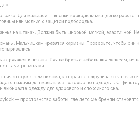
дер.
стёжка. Для малышей — кнопки-крокодильчики (легко расстег
говицы или молния с защитой подбородка.
зинка на штанах. Должна быть широкой, мягкой, эластичной. Н
рманы. Мальчишкам нравятся карманы. Проверьте, чтобы они н
топыривались.
ина рукавов и штанин. Лучше брать с небольшим запасом, но н
нжетами-резинками.
т ничего хуже, чем пижама, которая перекручивается ночью и
йдёте пижамы для мальчиков, которые не подведут. Отфильтруй
и выбирайте одежду для здорового и спокойного сна.
bylook — пространство заботы, где детские бренды становят