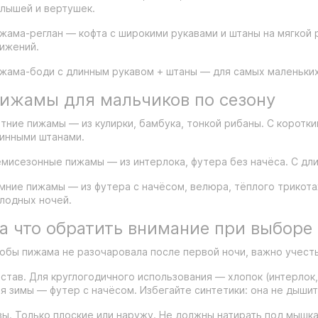
лышей и вертушек.
жама-реглан — кофта с широкими рукавами и штаны на мягкой 
ижений.
жама-боди с длинным рукавом + штаны — для самых маленьких,
ижамы для мальчиков по сезону
тние пижамы — из кулирки, бамбука, тонкой рибаны. С коротк
инными штанами.
мисезонные пижамы — из интерлока, футера без начёса. С дл
мние пижамы — из футера с начёсом, велюра, тёплого трикота
лодных ночей.
а что обратить внимание при выбор
обы пижама не разочаровала после первой ночи, важно учест
став. Для круглогодичного использования — хлопок (интерлок,
я зимы — футер с начёсом. Избегайте синтетики: она не дышит
ы. Только плоские или наружу. Не должны натирать под мышка