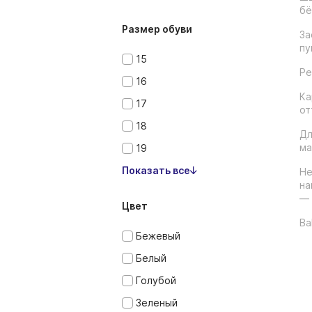
бё
Размер обуви
За
пу
15
Ре
16
Ка
17
от
18
Дл
ма
19
Показать все
Не
на
— 
Цвет
Ba
Бежевый
Белый
Голубой
Зеленый