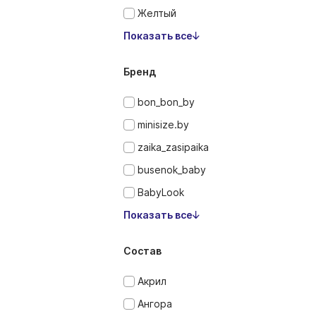
Желтый
Показать все
Бренд
bon_bon_by
minisize.by
zaika_zasipaika
busenok_baby
BabyLook
Показать все
Состав
Акрил
Ангора