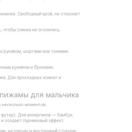
резинке. Свободный крой, не стесняет
 чтобы спинка не оголялась.
им рукавом, шортами или тонкими
инным рукавом и брюками.
жа. Для прохладных комнат и
е пижамы для мальчика
ь несколько моментов.
 футер). Для аллергиков — бамбук.
 и создаёт парниковый эффект.
ми, на плечах и внутренней стороне