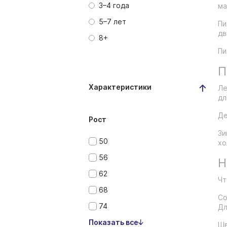
3–4 года
ма
5–7 лет
Пи
дв
8+
Пи
П
Характеристики
Ле
дл
Де
Рост
Зи
50
хо
56
Н
62
Чт
68
Со
74
Дл
Показать все
Шв