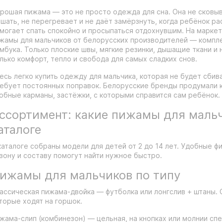
рошая пижама — это не просто одежда для сна. Она не сковы
шать, не перегревает и не даёт замёрзнуть, когда ребёнок р
могает спать спокойно и просыпаться отдохнувшим. На марке
жамы для мальчиков от белорусских производителей — комплек
мбука. Только плоские швы, мягкие резинки, дышащие ткани и 
лько комфорт, тепло и свобода для самых сладких снов.
есь легко купить одежду для мальчика, которая не будет сбива
ебует постоянных поправок. Белорусские бренды продумали 
обные карманы, застёжки, с которыми справится сам ребёнок.
ссортимент: какие пижамы для мальч
аталоге
каталоге собраны модели для детей от 2 до 14 лет. Удобные фи
зону и составу помогут найти нужное быстро.
ижамы для мальчиков по типу
ассическая пижама-двойка — футболка или лонгслив + штаны. 
торые ходят на горшок.
жама-слип (комбинезон) — цельная, на кнопках или молнии спе