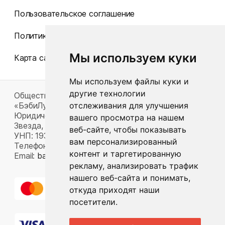
Пользовательское соглашение
Политика конфиденциальности
Мы используем куки
Карта сайта
Мы используем файлы куки и
другие технологии
Общество с ограниченной ответственностью
«БэбиЛук»
отслеживания для улучшения
Юридический адрес: 220117, г. Минск, пр-т Газеты
вашего просмотра на нашем
Звезда, д. 16, пом. 52
веб-сайте, чтобы показывать
УНП: 193815124
вам персонализированный
Телефон:
+375 33 392 66 63
контент и таргетированную
Email:
babylook.gm@gmail.com
.
рекламу, анализировать трафик
нашего веб-сайта и понимать,
откуда приходят наши
посетители.