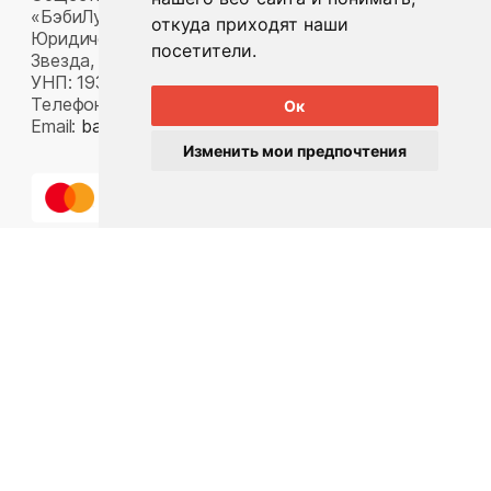
«БэбиЛук»
откуда приходят наши
Юридический адрес: 220117, г. Минск, пр-т Газеты
посетители.
Звезда, д. 16, пом. 52
УНП: 193815124
Телефон:
+375 33 392 66 63
Ок
Email:
babylook.gm@gmail.com
.
Изменить мои предпочтения
Разработка ilavista
PDF-презентация