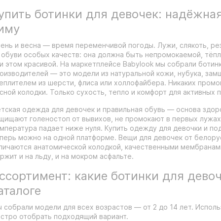
упить ботинки для девочек: надёжна
иму
ень и весна — время переменчивой погоды. Лужи, слякоть, р
 обуви особых качеств: она должна быть непромокаемой, тёпло
и этом красивой. На маркетплейсе Babylook мы собрали ботин
оизводителей — это модели из натуральной кожи, нубука, зам
еплителем из шерсти, флиса или холлофайбера. Никаких пром
сной колодки. Только сухость, тепло и комфорт для активных 
тская одежда для девочек и правильная обувь — основа здоро
щищают голеностоп от вывихов, не промокают в первых лужах 
мпература падает ниже нуля. Купить одежду для девочки и по
перь можно на одной платформе. Вещи для девочек от белору
личаются анатомической колодкой, качественными мембранам
ржит и на льду, и на мокром асфальте.
ссортимент: какие ботинки для девоч
аталоге
 собрали модели для всех возрастов — от 2 до 14 лет. Исполь
стро отобрать подходящий вариант.