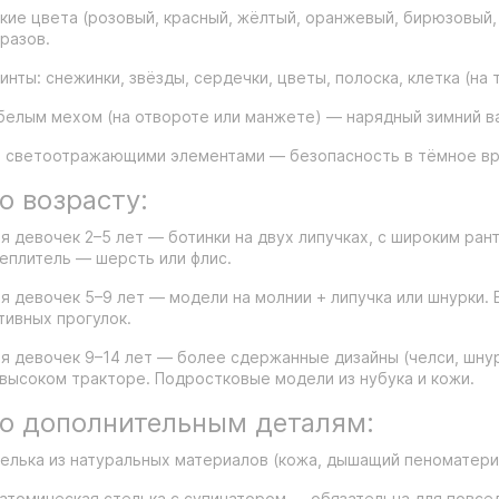
кие цвета (розовый, красный, жёлтый, оранжевый, бирюзовый,
разов.
инты: снежинки, звёзды, сердечки, цветы, полоска, клетка (на 
белым мехом (на отвороте или манжете) — нарядный зимний ва
 светоотражающими элементами — безопасность в тёмное вр
о возрасту:
я девочек 2–5 лет — ботинки на двух липучках, с широким ран
еплитель — шерсть или флис.
я девочек 5–9 лет — модели на молнии + липучка или шнурки. 
тивных прогулок.
я девочек 9–14 лет — более сдержанные дизайны (челси, шнур
высоком тракторе. Подростковые модели из нубука и кожи.
о дополнительным деталям:
елька из натуральных материалов (кожа, дышащий пеноматериа
атомическая стелька с супинатором — обязательна для повсе