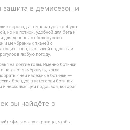
я защита в демисезон и
езкие перепады температуры требуют
й, но не потной, удобной для бега и
ки для девочек от белорусских
ши и мембранных тканей с
окающих швов, скользкой подошвы и
прогулок в любую погоду.
вья на долгие годы. Именно ботинки
и не дают замёрзнуть, когда
добрать к ней надёжные ботинки —
сских брендов в категории ботинок
и и нескользящей подошвой, которая
ек вы найдёте в
зуйте фильтры на странице, чтобы