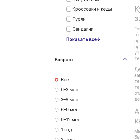
К
Кроссовки и кеды
з
Туфли
Ос
Сандалии
от
Показать все
пр
пр
ут
те
Возраст
Де
за
Все
те
те
0–3 мес
от
де
3–6 мес
6–9 мес
А
к
9–12 мес
1 год
Мы
бы
2 года