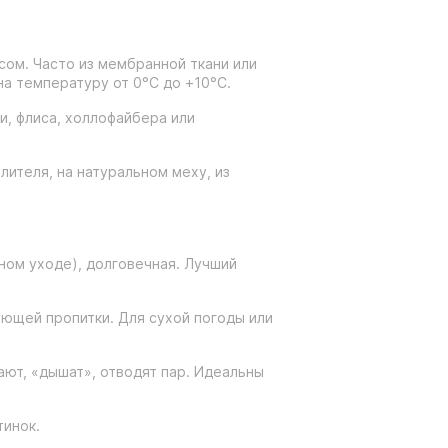
сом. Часто из мембранной ткани или
а температуру от 0°C до +10°C.
и, флиса, холлофайбера или
лителя, на натуральном меху, из
ном уходе), долговечная. Лучший
ающей пропитки. Для сухой погоды или
ют, «дышат», отводят пар. Идеальны
тинок.