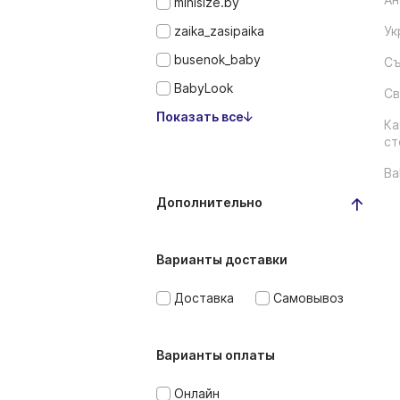
minisize.by
zaika_zasipaika
Ук
busenok_baby
Съ
BabyLook
Св
Показать все
Ка
ст
Ba
Дополнительно
Варианты доставки
Доставка
Самовывоз
Варианты оплаты
Онлайн