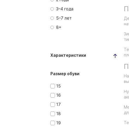
П
3–4 года
5–7 лет
Де
на
8+
Зи
ти
Тё
пл
Характеристики
П
Размер обуви
На
вы
15
Ну
16
ак
17
Ме
дл
18
Те
19