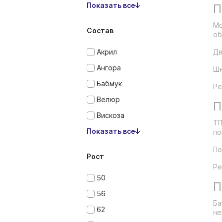
Показать все
П
Мо
Состав
об
Акрил
Дв
Ангора
Шн
Бабмук
Ре
Велюр
П
Вискоза
ТП
Показать все
по
По
Рост
Ре
50
П
56
Ба
62
не