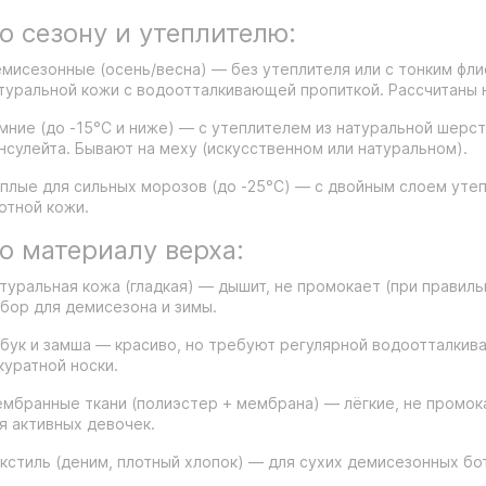
о сезону и утеплителю:
мисезонные (осень/весна) — без утеплителя или с тонким фли
туральной кожи с водоотталкивающей пропиткой. Рассчитаны н
мние (до -15°C и ниже) — с утеплителем из натуральной шерст
нсулейта. Бывают на меху (искусственном или натуральном).
плые для сильных морозов (до -25°C) — с двойным слоем утеп
отной кожи.
о материалу верха:
туральная кожа (гладкая) — дышит, не промокает (при правиль
бор для демисезона и зимы.
бук и замша — красиво, но требуют регулярной водоотталкив
куратной носки.
мбранные ткани (полиэстер + мембрана) — лёгкие, не промока
я активных девочек.
кстиль (деним, плотный хлопок) — для сухих демисезонных бо