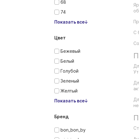
68
Яр
об
74
Пр
Показать все
С 
Цвет
Со
Бежевый
П
Белый
Дл
Голубой
Ут
Зеленый
Дл
ак
Желтый
Дл
Показать все
не
П
Бренд
Ст
bon_bon_by
Ан