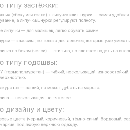
о типу застёжки:
лния (сбоку или сзади) + липучка или шнурки — самая удобна
увание, а липучки/шнурки регулируют полноту.
е липучки — для малышек, легко обувать самим.
урки — классика, но только для девочек, которые уже умеют и
зинка по бокам (челси) — стильно, но сложнее надеть на высо
о типу подошвы:
У (термополиуретан) — гибкий, нескользящий, износостойкий
верхностью.
лиуретан — лёгкий, но может дубеть на морозе.
зина — нескользящая, но тяжелее.
о дизайну и цвету:
зовые цвета (чёрный, коричневый, тёмно-синий, бордовый, се
маркие, под любую верхнюю одежду.