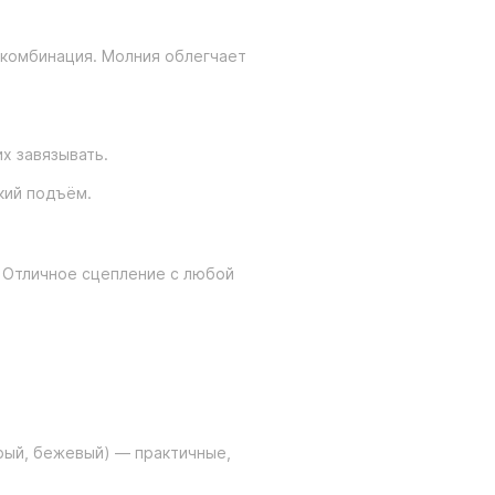
я комбинация. Молния облегчает
х завязывать.
кий подъём.
. Отличное сцепление с любой
рый, бежевый) — практичные,