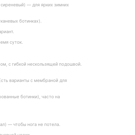
 сиреневый) — для ярких зимних
тканевых ботинках).
риант.
емя суток.
том, с гибкой нескользящей подошвой.
Есть варианты с мембраной для
ованные ботинки), часто на
л) — чтобы нога не потела.
дневной носки.