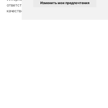
Изменить мои предпочтения
ответственность за конечную стоимость и
качество товаров.
Пользовательское соглашение
Политика конфиденциальности
Карта сайта
Общество с ограниченной ответственностью
«БэбиЛук»
Юридический адрес: 220117, г. Минск, пр-т Газеты
Звезда, д. 16, пом. 52
УНП: 193815124
Телефон:
+375 33 392 66 63
Email:
babylook.gm@gmail.com
.