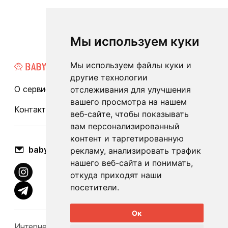
Мы используем куки
Мы используем файлы куки и
другие технологии
О сервисе
Каталог
Бренды
Блог
FAQ
отслеживания для улучшения
вашего просмотра на нашем
Контакты
Оплата и доставка
веб-сайте, чтобы показывать
вам персонализированный
контент и таргетированную
babylook.gm@gmail.com
рекламу, анализировать трафик
нашего веб-сайта и понимать,
откуда приходят наши
посетители.
Ок
Интернет-каталог Babylook.by не несет