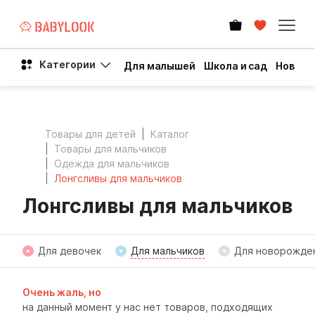
Категории
Для малышей
Школа и сад
Новый 
Товары для детей
Каталог
Товары для мальчиков
Одежда для мальчиков
Лонгсливы для мальчиков
Лонгсливы для мальчиков
Для девочек
Для мальчиков
Для новорожде
Очень жаль, но
на данный момент у нас нет товаров, подходящих