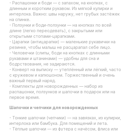
- Распашонки и боди — с запахом, на кнопках, с
длинным и коротким рукавом. Из мягкой кулирки и
интерлока. Важно: швы наружу, нет грубых застёжек
на спинке.
- Ползунки и боди-ползунки — на кнопках по всей
длине (легко переодевать), с закрытыми или
открытыми стопами-царапками.
- Царапки (антицарапки) — маленькие рукавички на
резинке, чтобы малыш не расцарапал себе лицо.
- Человечки (слипы, боди на кнопках с длинными
рукавами и штанинами) — удобны для сна и
бодрствования, не задираются.
- Конверт на выписку — утеплённый или лёгкий, часто
с кружевом и капюшоном. Торжественный и очень
важный первый наряд.
- Комплекты для новорожденных — набор из
распашонки, ползунков и шапочки в подарок или на
первое время.
Шапочки и чепчики для новорожденных
- Тонкие шапочки (чепчики) — на завязках, из кулирки,
интерлока или бамбука. Для помещений и лета.
- Тёплые шапочки — из футера с начёсом, флиса или