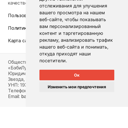
качество товаров.
отслеживания для улучшения
вашего просмотра на нашем
Пользовательское соглашение
веб-сайте, чтобы показывать
вам персонализированный
Политика конфиденциальности
контент и таргетированную
рекламу, анализировать трафик
Карта сайта
нашего веб-сайта и понимать,
откуда приходят наши
посетители.
Общество с ограниченной ответственностью
«БэбиЛук»
Юридический адрес: 220117, г. Минск, пр-т Газеты
Ок
Звезда, д. 16, пом. 52
УНП: 193815124
Изменить мои предпочтения
Телефон:
+375 33 392 66 63
Email:
babylook.gm@gmail.com
.