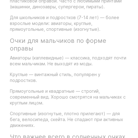
пластиковой оправой. Часто с любимыми принтами
(машинки, динозавры, супергерои, пираты).
Для школьников и подростков (7-14 лет) — более
взрослые модели: авиаторы, круглые,
прямоугольные, спортивные (изогнутые).
Очки для мальчиков по форме
оправы
Авиаторы (каплевидные) — классика, подходят почти
всем мальчикам. Не выходят из моды.
Круглые — винтажный стиль, популярен у
подростков.
Прямоугольные и квадратные — строгий,
современный вид. Хорошо смотрятся на мальчиках с
круглым лицом.
Спортивные (изогнутые, плотно прилегают) — для
бега, велосипеда, скейта. Не спадают при активных
движениях.
Что важнее всего в солнечных очках