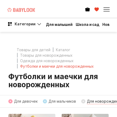
Категории
Для малышей
Школа и сад
Новый 
Товары для детей
Каталог
Товары для новорожденных
Одежда для новорожденных
Футболки и маечки для новорожденных
Футболки и маечки для
новорожденных
Для девочек
Для мальчиков
Для новорожде