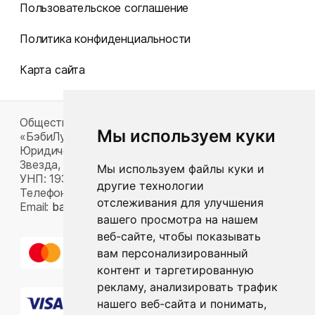
Пользовательское соглашение
Политика конфиденциальности
Карта сайта
Общество с ограниченной ответственностью
Мы используем куки
«БэбиЛук»
Юридический адрес: 220117, г. Минск, пр-т Газеты
Звезда, д. 16, пом. 52
Мы используем файлы куки и
УНП: 193815124
другие технологии
Телефон:
+375 33 392 66 63
отслеживания для улучшения
Email:
babylook.gm@gmail.com
.
вашего просмотра на нашем
веб-сайте, чтобы показывать
вам персонализированный
контент и таргетированную
рекламу, анализировать трафик
нашего веб-сайта и понимать,