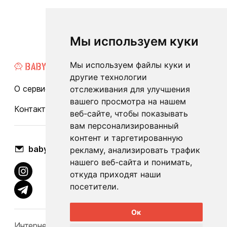
Мы используем куки
Мы используем файлы куки и
другие технологии
О сервисе
Каталог
Бренды
Блог
FAQ
отслеживания для улучшения
вашего просмотра на нашем
Контакты
Оплата и доставка
веб-сайте, чтобы показывать
вам персонализированный
контент и таргетированную
babylook.gm@gmail.com
рекламу, анализировать трафик
нашего веб-сайта и понимать,
откуда приходят наши
посетители.
Ок
Интернет-каталог Babylook.by не несет