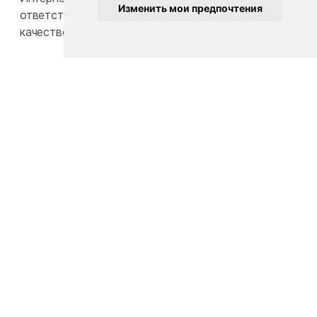
Изменить мои предпочтения
ответственность за конечную стоимость и
качество товаров.
Пользовательское соглашение
Политика конфиденциальности
Карта сайта
Общество с ограниченной ответственностью
«БэбиЛук»
Юридический адрес: 220117, г. Минск, пр-т Газеты
Звезда, д. 16, пом. 52
УНП: 193815124
Телефон:
+375 33 392 66 63
Email:
babylook.gm@gmail.com
.