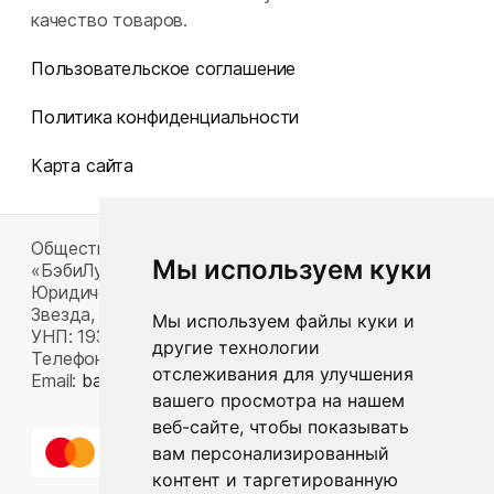
качество товаров.
Пользовательское соглашение
Политика конфиденциальности
Карта сайта
Общество с ограниченной ответственностью
Мы используем куки
«БэбиЛук»
Юридический адрес: 220117, г. Минск, пр-т Газеты
Звезда, д. 16, пом. 52
Мы используем файлы куки и
УНП: 193815124
другие технологии
Телефон:
+375 33 392 66 63
отслеживания для улучшения
Email:
babylook.gm@gmail.com
.
вашего просмотра на нашем
веб-сайте, чтобы показывать
вам персонализированный
контент и таргетированную