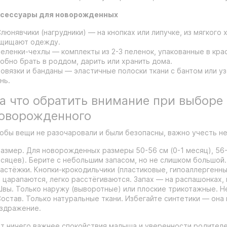
сессуары для новорожденных
Слюнявчики (нагрудники) — на кнопках или липучке, из мягкого 
щищают одежду.
Пеленки-чехлы — комплекты из 2-3 пеленок, упакованные в кра
обно брать в роддом, дарить или хранить дома.
Повязки и банданы — эластичные полоски ткани с бантом или у
нь.
а что обратить внимание при выборе
оворожденного
обы вещи не разочаровали и были безопасны, важно учесть н
Размер. Для новорожденных размеры 50-56 см (0-1 месяц), 56-6
сяцев). Берите с небольшим запасом, но не слишком большой.
Застёжки. Кнопки-крокодильчики (пластиковые, гипоаллергенны
 царапаются, легко расстёгиваются. Запах — на распашонках, 
Швы. Только наружу (выворотные) или плоские трикотажные. 
Состав. Только натуральные ткани. Избегайте синтетики — она
здражение.
т ничего важнее спокойствия малыша и уверенности родителей