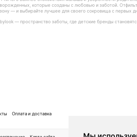
ворожденных, которые созданы с любовью и заботой. Отфильтр
зону — и выбирайте лучшее для своего сокровища с первых дн
bylook — пространство заботы, где детские бренды становят
кты
Оплата и доставка
Мы используе
 соглашение
Карта сайта