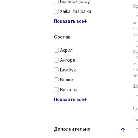
busenok_baby
Од
zaika_zasipaika
- 
Показать все
ин
- 
от
Состав
- 
- 
Акрил
бо
- 
Ангора
оч
- 
Бамбук
пе
Велюр
Ша
Вискоза
- 
Показать все
- 
Дл
Пи
Дополнительно
- 
- 