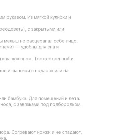
им рукавом. Из мягкой кулирки и
ереодевать), с закрытыми или
бы малыш не расцарапал себе лицо.
инами) — удобны для сна и
ом и капюшоном. Торжественный и
ов и шапочки в подарок или на
 или бамбука. Для помещений и лета.
иноса, с завязками под подбородком.
люра. Согревают ножки и не спадают.
ука.