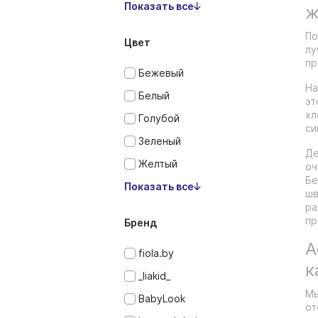
Показать все
ж
По
Цвет
лу
пр
Бежевый
На
Белый
эт
хл
Голубой
си
Зеленый
Де
Желтый
оч
Бе
Показать все
шв
ра
пр
Бренд
А
fiola.by
к
_liakid_
Мы
BabyLook
от