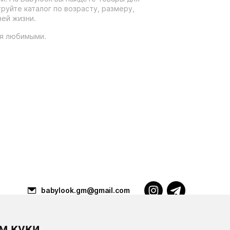
уйте каталог по возрасту, размеру,
ей жизни.
ся любимыми.
babylook.gm@gmail.com
м куки
Разработка ilavista
PDF-презентация