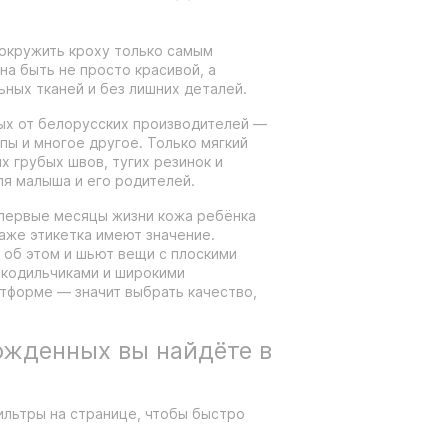
окружить кроху только самым
а быть не просто красивой, а
ьных тканей и без лишних деталей.
ых от белорусских производителей —
ипы и многое другое. Только мягкий
их грубых швов, тугих резинок и
ля малыша и его родителей.
 первые месяцы жизни кожа ребёнка
даже этикетка имеют значение.
 об этом и шьют вещи с плоскими
окодильчиками и широкими
тформе — значит выбрать качество,
ожденных вы найдёте в
ильтры на странице, чтобы быстро