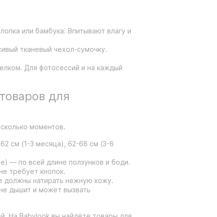
хлопка или бамбука. Впитывают влагу и
сивый тканевый чехол-сумочку.
зелком. Для фотосессий и на каждый
 товаров для
есколько моментов.
2 см (1-3 месяца), 62-68 см (3-6
е) — по всей длине ползунков и боди.
не требует кнопок.
Не должны натирать нежную кожу.
 не дышит и может вызвать
. На Babylook вы найдёте товары для