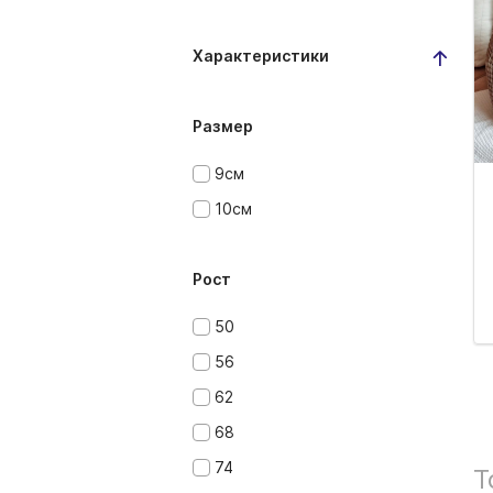
Характеристики
Размер
9см
10см
Рост
50
56
62
68
74
Т