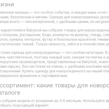
изни
явление малыша — это особое событие, и каждая мама хочет 
чшим, безопасным и мягким. Одежда для новорожденных должн
ежде всего — гипоаллергенной, с удобными швами, из натурал
 маркетплейсе Babylook мы собрали товары для новорожденн
о ползунки, распашонки, боди, конверты на выписку, пледы, сл
опок, кулирка, интерлок, футер и безопасные красители. Никак
нтетических тканей. Только нежность, забота и спокойствие д
тская одежда для новорожденных — это особая категория. В
ень чувствительна, поэтому каждый шов, каждая пуговичка и 
лорусские производители, представленные на Babylook, знают
ами наружу, без застёжек на спинке, с удобными кнопками-кр
спашонками. Купить одежду для новорожденного на нашей пла
оверенное временем и сертификатами.
ссортимент: какие товары для новор
аталоге
 собрали модели от рождения до 3-6 месяцев. Используйте ф
обрать подходящий вариант.