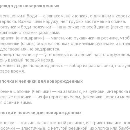
ежда для новорожденных
Распашонки и боди — с запахом, на кнопках, с длинным и коротк
терлока. Важно: швы наружу, нет грубых застёжек на спинке.
Ползунки и боди-ползунки — на кнопках по всей длине (легко п
крытыми стопами-царапками.
Царапки (антицарапки) — маленькие рукавички на резинке, что
Человечки (слипы, боди на кнопках с длинными рукавами и штан
дрствования, не задираются.
Конверт на выписку — утеплённый или лёгкий, часто с кружев
ень важный первый наряд.
Комплекты для новорожденных — набор из распашонки, ползунк
рвое время.
почки и чепчики для новорожденных
Тонкие шапочки (чепчики) — на завязках, из кулирки, интерлока
Тёплые шапочки — из футера с начёсом, флиса или шерсти мер
я осени и зимы.
нетки и носочки для новорожденных
Пинетки — мягкие, на эластичной резинке, из трикотажа или ве
Носочки — эластичные, с нетугой резинкой, из хлопка или бамб