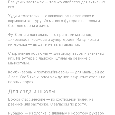
Без узких застёжек — только удобство для активных
игр.
Худи и толстовки — с капюшоном на завязках и
карманом-кенгуру. Из мягкого футера с начёсом и
без, для осени и зимы.
Футболки и лонгсливы — с принтами машинок,
динозавров, космоса и супергероев. Из кулирки и
интерлока — дышат и не вытягиваются.
Спортивные костюмы — для физкультуры и активных
игр. Из футера с лайкрой, штаны на резинке с
манжетами.
Комбинезоны и полукомбинезоны — для малышей до
3 лет. Удобные кнопки между ног, закрытые стопы на
первых порах.
Для сада и школы
Брюки классические — из костюмной ткани, на
резинке или застёжке. С запасом по росту.
Рубашки — из хлопка, с длинным и коротким рукавом.