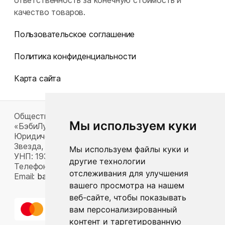
ответственность за конечную стоимость и
качество товаров.
Пользовательское соглашение
Политика конфиденциальности
Карта сайта
Общество с ограниченной ответственностью
Мы используем куки
«БэбиЛук»
Юридический адрес: 220117, г. Минск, пр-т Газеты
Звезда, д. 16, пом. 52
Мы используем файлы куки и
УНП: 193815124
другие технологии
Телефон:
+375 33 392 66 63
отслеживания для улучшения
Email:
babylook.gm@gmail.com
.
вашего просмотра на нашем
веб-сайте, чтобы показывать
вам персонализированный
контент и таргетированную