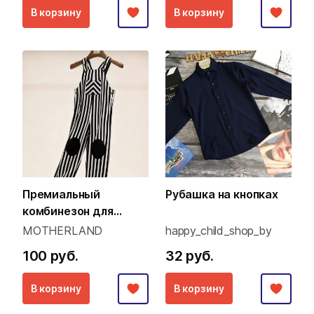
В корзину
В корзину
Премиальный
Рубашка на кнопках
комбинезон для
малышей (Family Look
MOTHERLAND
happy_child_shop_by
концепция)
100 руб.
32 руб.
В корзину
В корзину