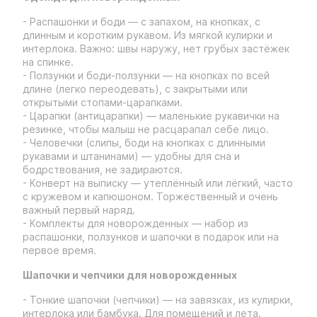
- Распашонки и боди — с запахом, на кнопках, с
длинным и коротким рукавом. Из мягкой кулирки и
интерлока. Важно: швы наружу, нет грубых застёжек
на спинке.
- Ползунки и боди-ползунки — на кнопках по всей
длине (легко переодевать), с закрытыми или
открытыми стопами-царапками.
- Царапки (антицарапки) — маленькие рукавички на
резинке, чтобы малыш не расцарапал себе лицо.
- Человечки (слипы, боди на кнопках с длинными
рукавами и штанинами) — удобны для сна и
бодрствования, не задираются.
- Конверт на выписку — утеплённый или лёгкий, часто
с кружевом и капюшоном. Торжественный и очень
важный первый наряд.
- Комплекты для новорожденных — набор из
распашонки, ползунков и шапочки в подарок или на
первое время.
Шапочки и чепчики для новорожденных
- Тонкие шапочки (чепчики) — на завязках, из кулирки,
интерлока или бамбука. Для помещений и лета.