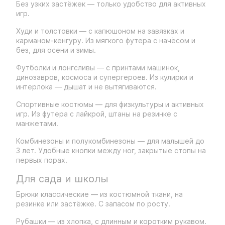
Без узких застёжек — только удобство для активных
игр.
Худи и толстовки — с капюшоном на завязках и
карманом-кенгуру. Из мягкого футера с начёсом и
без, для осени и зимы.
Футболки и лонгсливы — с принтами машинок,
динозавров, космоса и супергероев. Из кулирки и
интерлока — дышат и не вытягиваются.
Спортивные костюмы — для физкультуры и активных
игр. Из футера с лайкрой, штаны на резинке с
манжетами.
Комбинезоны и полукомбинезоны — для малышей до
3 лет. Удобные кнопки между ног, закрытые стопы на
первых порах.
Для сада и школы
Брюки классические — из костюмной ткани, на
резинке или застёжке. С запасом по росту.
Рубашки — из хлопка, с длинным и коротким рукавом.