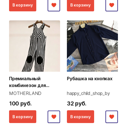
В корзину
В корзину
Премиальный
Рубашка на кнопках
комбинезон для
малышей (Family Look
MOTHERLAND
happy_child_shop_by
концепция)
100 руб.
32 руб.
В корзину
В корзину