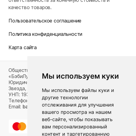
ответственность за конечную стоимость и
качество товаров.
Пользовательское соглашение
Политика конфиденциальности
Карта сайта
Общество с ограниченной ответственностью
Мы используем куки
«БэбиЛук»
Юридический адрес: 220117, г. Минск, пр-т Газеты
Звезда, д. 16, пом. 52
Мы используем файлы куки и
УНП: 193815124
другие технологии
Телефон:
+375 33 392 66 63
отслеживания для улучшения
Email:
babylook.gm@gmail.com
.
вашего просмотра на нашем
веб-сайте, чтобы показывать
вам персонализированный
контент и таргетированную