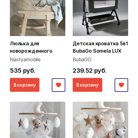
Люлька для
Детская кроватка 5в1
новорожденного
BubaGo Somela LUX
Nastyamobile
BubaGO
535 руб.
239.52 руб.
В корзину
В корзину