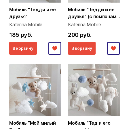
Мобиль "Тедди и её
Мобиль "Тедди и её
друзья"
друзья" (с помпонами
из пряжи)
Katerina Mobile
Katerina Mobile
185 руб.
200 руб.
В корзину
В корзину
Мобиль "Мой милый
Мобиль "Тед и его