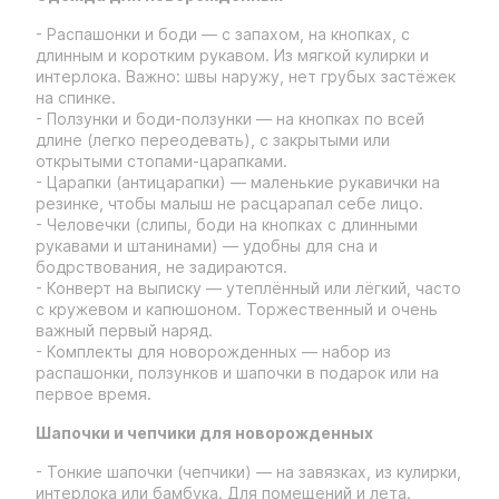
- Распашонки и боди — с запахом, на кнопках, с
длинным и коротким рукавом. Из мягкой кулирки и
интерлока. Важно: швы наружу, нет грубых застёжек
на спинке.
- Ползунки и боди-ползунки — на кнопках по всей
длине (легко переодевать), с закрытыми или
открытыми стопами-царапками.
- Царапки (антицарапки) — маленькие рукавички на
резинке, чтобы малыш не расцарапал себе лицо.
- Человечки (слипы, боди на кнопках с длинными
рукавами и штанинами) — удобны для сна и
бодрствования, не задираются.
- Конверт на выписку — утеплённый или лёгкий, часто
с кружевом и капюшоном. Торжественный и очень
важный первый наряд.
- Комплекты для новорожденных — набор из
распашонки, ползунков и шапочки в подарок или на
первое время.
Шапочки и чепчики для новорожденных
- Тонкие шапочки (чепчики) — на завязках, из кулирки,
интерлока или бамбука. Для помещений и лета.