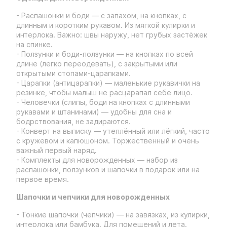
- Распашонки и боди — с запахом, на кнопках, с
длинным и коротким рукавом. Из мягкой кулирки и
интерлока. Важно: швы наружу, нет грубых застёжек
на спинке.
- Ползунки и боди-ползунки — на кнопках по всей
длине (легко переодевать), с закрытыми или
открытыми стопами-царапками.
- Царапки (антицарапки) — маленькие рукавички на
резинке, чтобы малыш не расцарапал себе лицо.
- Человечки (слипы, боди на кнопках с длинными
рукавами и штанинами) — удобны для сна и
бодрствования, не задираются.
- Конверт на выписку — утеплённый или лёгкий, часто
с кружевом и капюшоном. Торжественный и очень
важный первый наряд.
- Комплекты для новорожденных — набор из
распашонки, ползунков и шапочки в подарок или на
первое время.
Шапочки и чепчики для новорожденных
- Тонкие шапочки (чепчики) — на завязках, из кулирки,
интерлока или бамбука. Для помещений и лета.