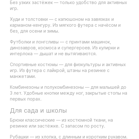
Без узких застёжек — только удобство для активных
игр.
Худи и толстовки — с капюшоном на завязках и
карманом-кенгуру. Из мягкого футера с начёсом и
без, для осени и зимы.
Футболки и лонгсливы — с принтами машинок,
динозавров, космоса и супергероев. Из кулирки и
интерлока — дышат и не вытягиваются.
Спортивные костюмы — для физкультуры и активных
игр. Из футера с лайкрой, штаны на резинке с
манжетами.
Комбинезоны и полукомбинезоны — для малышей до
3 лет. Удобные кнопки между ног, закрытые стопы на
первых порах.
Для сада и школы
Брюки классические — из костюмной ткани, на
резинке или застёжке. С запасом по росту.
Рубашки — из хлопка, с длинным и коротким рукавом.