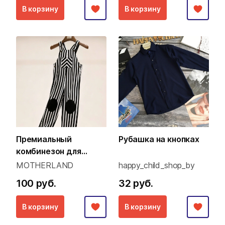
В корзину
В корзину
Премиальный
Рубашка на кнопках
комбинезон для
малышей (Family Look
MOTHERLAND
happy_child_shop_by
концепция)
100 руб.
32 руб.
В корзину
В корзину