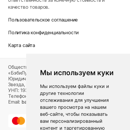
ответственность за конечную стоимость и
качество товаров.
Пользовательское соглашение
Политика конфиденциальности
Карта сайта
Общество с ограниченной ответственностью
Мы используем куки
«БэбиЛук»
Юридический адрес: 220117, г. Минск, пр-т Газеты
Звезда, д. 16, пом. 52
Мы используем файлы куки и
УНП: 193815124
другие технологии
Телефон:
+375 33 392 66 63
отслеживания для улучшения
Email:
babylook.gm@gmail.com
.
вашего просмотра на нашем
веб-сайте, чтобы показывать
вам персонализированный
контент и таргетированную