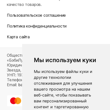
качество товаров.
Пользовательское соглашение
Политика конфиденциальности
Карта сайта
Общество с ограниченной ответственностью
Мы используем куки
«БэбиЛук»
Юридический адрес: 220117, г. Минск, пр-т Газеты
Звезда, д. 16, пом. 52
Мы используем файлы куки и
УНП: 193815124
другие технологии
Телефон:
+375 33 392 66 63
отслеживания для улучшения
Email:
babylook.gm@gmail.com
.
вашего просмотра на нашем
веб-сайте, чтобы показывать
вам персонализированный
контент и таргетированную