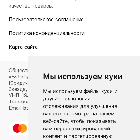
качество товаров.
Пользовательское соглашение
Политика конфиденциальности
Карта сайта
Общество с ограниченной ответственностью
Мы используем куки
«БэбиЛук»
Юридический адрес: 220117, г. Минск, пр-т Газеты
Звезда, д. 16, пом. 52
Мы используем файлы куки и
УНП: 193815124
другие технологии
Телефон:
+375 33 392 66 63
отслеживания для улучшения
Email:
babylook.gm@gmail.com
.
вашего просмотра на нашем
веб-сайте, чтобы показывать
вам персонализированный
контент и таргетированную