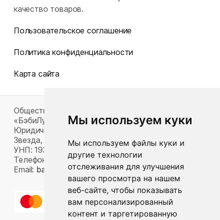
качество товаров.
Пользовательское соглашение
Политика конфиденциальности
Карта сайта
Общество с ограниченной ответственностью
Мы используем куки
«БэбиЛук»
Юридический адрес: 220117, г. Минск, пр-т Газеты
Звезда, д. 16, пом. 52
Мы используем файлы куки и
УНП: 193815124
другие технологии
Телефон:
+375 33 392 66 63
отслеживания для улучшения
Email:
babylook.gm@gmail.com
.
вашего просмотра на нашем
веб-сайте, чтобы показывать
вам персонализированный
контент и таргетированную