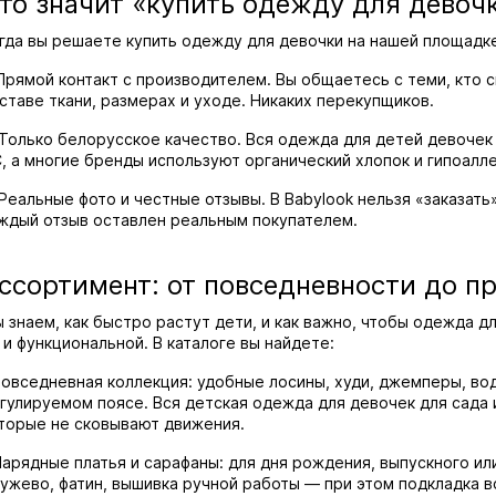
то значит «купить одежду для девочк
гда вы решаете купить одежду для девочки на нашей площадке
 Прямой контакт с производителем. Вы общаетесь с теми, кто 
ставе ткани, размерах и уходе. Никаких перекупщиков.
 Только белорусское качество. Вся одежда для детей девоче
, а многие бренды используют органический хлопок и гипоалл
 Реальные фото и честные отзывы. В Babylook нельзя «заказа
ждый отзыв оставлен реальным покупателем.
ссортимент: от повседневности до п
 знаем, как быстро растут дети, и как важно, чтобы одежда д
 и функциональной. В каталоге вы найдете:
Повседневная коллекция: удобные лосины, худи, джемперы, во
гулируемом поясе. Вся детская одежда для девочек для сада 
торые не сковывают движения.
Нарядные платья и сарафаны: для дня рождения, выпускного ил
ужево, фатин, вышивка ручной работы — при этом подкладка в