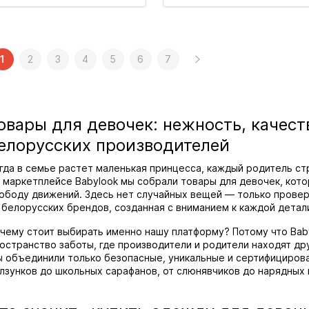
1
2
3
4
5
6
7
овары для девочек: нежность, качест
елорусских производителей
гда в семье растет маленькая принцесса, каждый родитель ст
 маркетплейсе Babylook мы собрали товары для девочек, кото
ободу движений. Здесь нет случайных вещей — только прове
 белорусских брендов, созданная с вниманием к каждой детал
чему стоит выбирать именно нашу платформу? Потому что Baby
остранство заботы, где производители и родители находят дру
 объединили только безопасные, уникальные и сертифицирова
лзунков до школьных сарафанов, от слюнявчиков до нарядных 