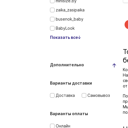
minisize.by
zaika_zasipaika
busenok_baby
BabyLook
Показать все
Т
б
Дополнительно
Ко
На
св
Варианты доставки
от
Доставка
Самовывоз
По
пр
Мы
по
Варианты оплаты
Онлайн