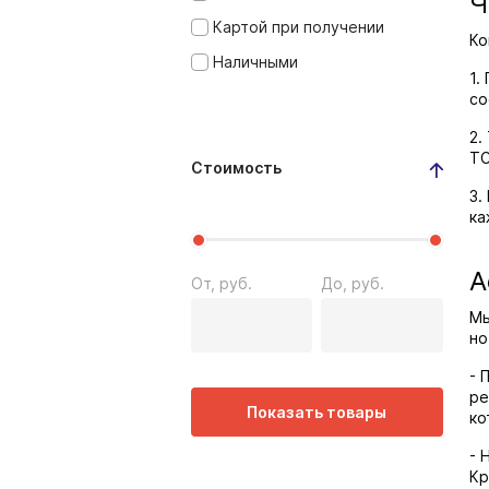
Ч
Картой при получении
Ко
Наличными
1.
со
2.
ТС
Стоимость
3.
ка
А
От, руб.
До, руб.
Мы
но
- 
ре
Показать товары
ко
- 
Кр