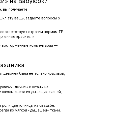
и» на Babylook?
, вы получаете:
сшил эту вещь, задаете вопросы о
к соответствует строгим нормам ТР
ергенные красители.
ть» восторженные комментарии —
раздника
ля девочек была не только красивой,
долазки, джинсы и штаны на
и школы сшита из дышащих тканей,
и роли цветочницы на свадьбе.
сегда из мягкой «дышащей» ткани.